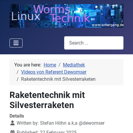
Search
You are here:
Home
Mediathek
Videos von Referent Dewomser
Raketentechnik mit Silvesterraketen
Raketentechnik mit
Silvesterraketen
Details
Written by:
Stefan Höhn a.k,a @dewomser
Published: 22 February 2025