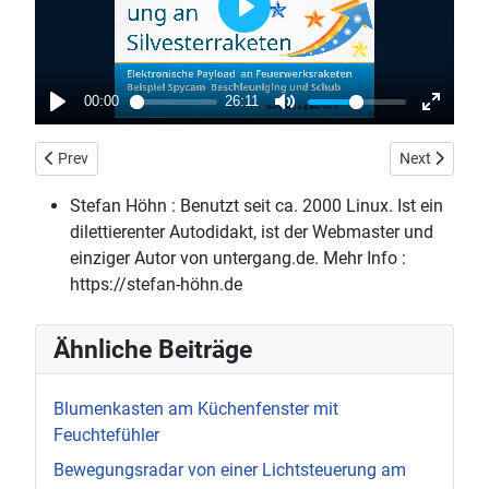
Previous article: Hacking Hard und Software - Piandmore 12
Next article
Prev
Next
Stefan Höhn :
Benutzt seit ca. 2000 Linux. Ist ein
dilettierenter Autodidakt, ist der Webmaster und
einziger Autor von untergang.de. Mehr Info :
https://stefan-höhn.de
Ähnliche Beiträge
Blumenkasten am Küchenfenster mit
Feuchtefühler
Bewegungsradar von einer Lichtsteuerung am