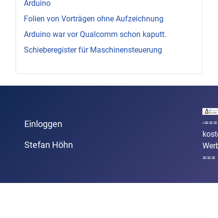
Arduino
Folien von Vorträgen ohne Aufzeichnung
Arduino war vor Qualcomm schon kaputt.
Schieberegister für Maschinensteuerung
-===
Einloggen
kost
Stefan Höhn
Wer
===