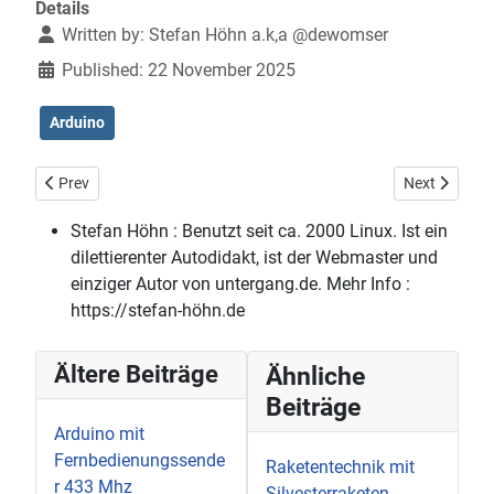
Details
Written by:
Stefan Höhn a.k,a @dewomser
Published: 22 November 2025
Arduino
Previous article: Leckere Meisenknödel
Next article:
Prev
Next
Stefan Höhn :
Benutzt seit ca. 2000 Linux. Ist ein
dilettierenter Autodidakt, ist der Webmaster und
einziger Autor von untergang.de. Mehr Info :
https://stefan-höhn.de
Ältere Beiträge
Ähnliche
Beiträge
Arduino mit
Fernbedienungssende
Raketentechnik mit
r 433 Mhz
Silvesterraketen