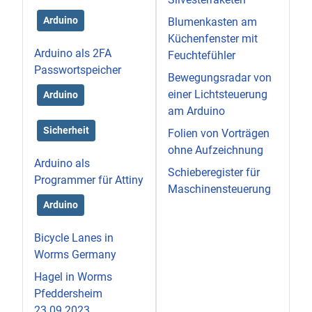
Arduino
Blumenkasten am
Küchenfenster mit
Arduino als 2FA
Feuchtefühler
Passwortspeicher
Bewegungsradar von
einer Lichtsteuerung
Arduino
am Arduino
Sicherheit
Folien von Vorträgen
ohne Aufzeichnung
Arduino als
Schieberegister für
Programmer für Attiny
Maschinensteuerung
Arduino
Bicycle Lanes in
Worms Germany
Hagel in Worms
Pfeddersheim
23.09.2023