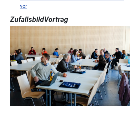
vor
ZufallsbildVortrag