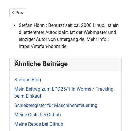
Previous article: Weg zum Supermarkt hin und zurück
Prev
Stefan Höhn :
Benutzt seit ca. 2000 Linux. Ist ein
dilettierenter Autodidakt, ist der Webmaster und
einziger Autor von untergang.de. Mehr Info :
https://stefan-höhm.de
Ähnliche Beiträge
Stefans Blog
Mein Beitrag zum LPD25/1 in Worms / Tracking
beim Einkauf
Schieberegister für Maschinensteuerung
Meine Gists bei Github
Meine Repos bei Github