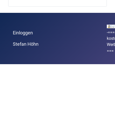
-===
Einloggen
kost
Stefan Höhn
Wer
===