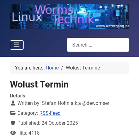
Search
You are here:
Home
Wolust Termine
Wolust Termin
Details
Written by:
Stefan Höhn a.k,a @dewomser
Category:
RSS-Feed
Published: 24 October 2025
Hits: 4118