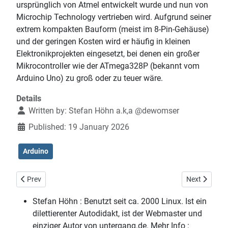
ursprünglich von Atmel entwickelt wurde und nun von
Microchip Technology vertrieben wird. Aufgrund seiner
extrem kompakten Bauform (meist im 8-Pin-Gehäuse)
und der geringen Kosten wird er häufig in kleinen
Elektronikprojekten eingesetzt, bei denen ein großer
Mikrocontroller wie der ATmega328P (bekannt vom
Arduino Uno) zu groß oder zu teuer wäre.
Details
Written by:
Stefan Höhn a.k,a @dewomser
Published: 19 January 2026
Arduino
Previous article: Attiny als Blinklicht
Next article:
Prev
Next
Stefan Höhn :
Benutzt seit ca. 2000 Linux. Ist ein
dilettierenter Autodidakt, ist der Webmaster und
einziger Autor von untergang.de. Mehr Info :