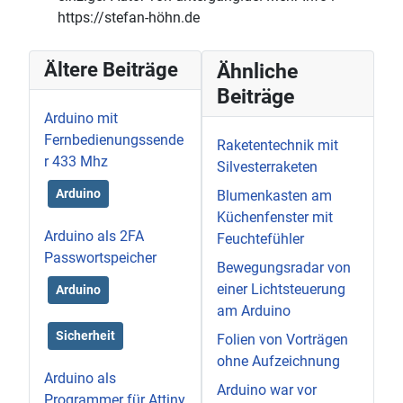
https://stefan-höhn.de
Ältere Beiträge
Ähnliche
Beiträge
Arduino mit
Fernbedienungssende
Raketentechnik mit
r 433 Mhz
Silvesterraketen
Arduino
Blumenkasten am
Küchenfenster mit
Arduino als 2FA
Feuchtefühler
Passwortspeicher
Bewegungsradar von
einer Lichtsteuerung
Arduino
am Arduino
Sicherheit
Folien von Vorträgen
ohne Aufzeichnung
Arduino als
Arduino war vor
Programmer für Attiny