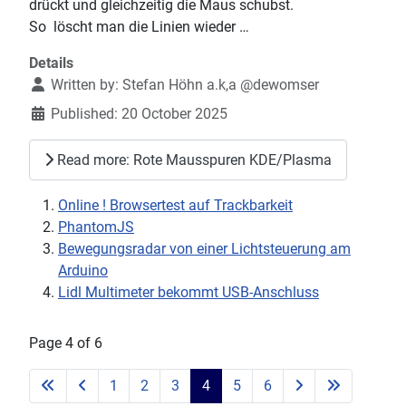
drückt und gleichzeitig die Maus schubst.
So löscht man die Linien wieder …
Details
Written by:
Stefan Höhn a.k,a @dewomser
Published: 20 October 2025
Read more: Rote Mausspuren KDE/Plasma
Online ! Browsertest auf Trackbarkeit
PhantomJS
Bewegungsradar von einer Lichtsteuerung am
Arduino
Lidl Multimeter bekommt USB-Anschluss
Page 4 of 6
1
2
3
4
5
6