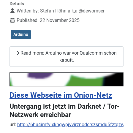
Details
Written by:
Stefan Höhn a.k,a @dewomser
Published: 22 November 2025
Arduino
Read more: Arduino war vor Qualcomm schon
kaputt.
Diese Webseite im Onion-Netz
Untergang ist jetzt im Darknet / Tor-
Netzwerk erreichbar
url:
http://6hu4imfvlxkngwpjvvirznoderszsmdu5fztqzwstz