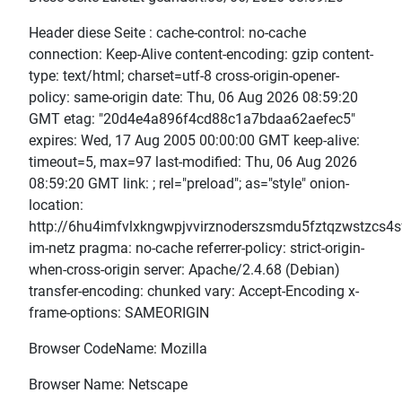
Header diese Seite : cache-control: no-cache
connection: Keep-Alive content-encoding: gzip content-
type: text/html; charset=utf-8 cross-origin-opener-
policy: same-origin date: Thu, 06 Aug 2026 08:59:20
GMT etag: "20d4e4a896f4cd88c1a7bdaa62aefec5"
expires: Wed, 17 Aug 2005 00:00:00 GMT keep-alive:
timeout=5, max=97 last-modified: Thu, 06 Aug 2026
08:59:20 GMT link: ; rel="preload"; as="style" onion-
location:
http://6hu4imfvlxkngwpjvvirznoderszsmdu5fztqzwstzcs4sf
im-netz pragma: no-cache referrer-policy: strict-origin-
when-cross-origin server: Apache/2.4.68 (Debian)
transfer-encoding: chunked vary: Accept-Encoding x-
frame-options: SAMEORIGIN
Browser CodeName: Mozilla
Browser Name: Netscape