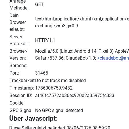
Anfrage
GET
Methode:
Dein
text/html,application/xhtml+xml,application/
Browser
exchange;v=b3;q=0.9
erlaubt:
Server
HTTP/1.1
Protokoll:
Browser-
Mozilla/5.0 (Linux; Android 14; Pixel 8) App
Version:
Safari/537.36; ClaudeBot/1.0;
+claudebot@an
Sprache:
Port:
31465
Trackbarkeit
Do not track me disabled
Timestamp:
1786006759.9432
Session ID:
af46fc7572ab36ec920d2a35975fc333
Cookie:
GPC.Signal
No GPC signal detected
Über Javascript:
Diese Seite zuletzt geändert:08/06/2026 08:59:20