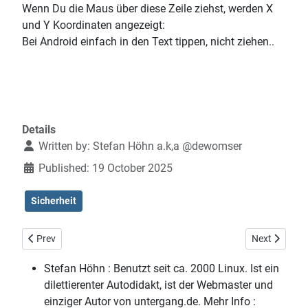
Wenn Du die Maus über diese Zeile ziehst, werden X
und Y Koordinaten angezeigt:
Bei Android einfach in den Text tippen, nicht ziehen..
Details
Written by:
Stefan Höhn a.k,a @dewomser
Published: 19 October 2025
Sicherheit
Previous article: Rote Mausspuren KDE/Plasma
Next article
Prev
Next
Stefan Höhn :
Benutzt seit ca. 2000 Linux. Ist ein
dilettierenter Autodidakt, ist der Webmaster und
einziger Autor von untergang.de. Mehr Info :