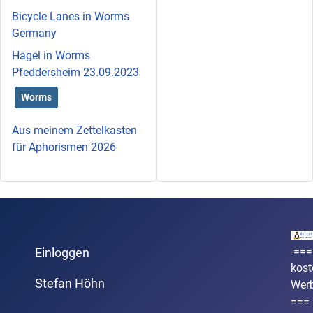
Bicycle Lanes in Worms
Germany
Hagel in Worms
Pfeddersheim 23.09.2023
Worms
Aus meinem Zettelkasten
für Aphorismen 2026
-===
Einloggen
kost
Stefan Höhn
Wer
===