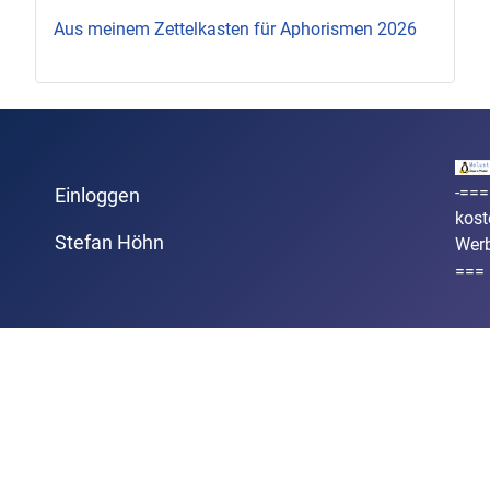
Aus meinem Zettelkasten für Aphorismen 2026
-===
Einloggen
kost
Stefan Höhn
Wer
===