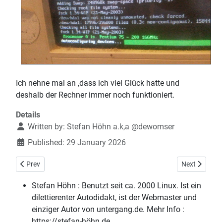
Ich nehne mal an ,dass ich viel Glück hatte und
deshalb der Rechner immer noch funktioniert.
Details
Written by:
Stefan Höhn a.k,a @dewomser
Published: 29 January 2026
Previous article: Ich höre gerade und tröte - Eine App für Linux
Next article: 
Prev
Next
Stefan Höhn :
Benutzt seit ca. 2000 Linux. Ist ein
dilettierenter Autodidakt, ist der Webmaster und
einziger Autor von untergang.de. Mehr Info :
https://stefan-höhn.de