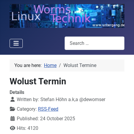
Search
You are here:
Home
Wolust Termine
Wolust Termin
Details
Written by:
Stefan Höhn a.k,a @dewomser
Category:
RSS-Feed
Published: 24 October 2025
Hits: 4120