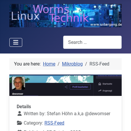
Search
You are here:
Home
Mikroblog
RSS-Feed
Details
Written by:
Stefan Höhn a.k,a @dewomser
Category:
RSS-Feed