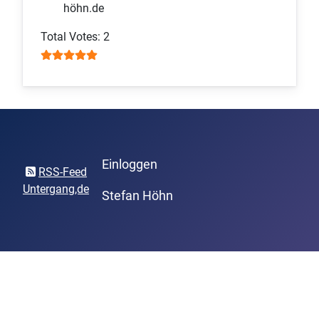
höhn.de
User Rating:
5
/
5
Total Votes: 2
Einloggen
RSS-Feed
Untergang,de
Stefan Höhn